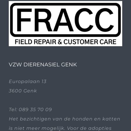
VZW DIERENASIEL GENK
Europalaan 13
3600 Genk
Tel:
089 35 70 09
Het bezichtigen van de honden en katten
is niet meer mogelijk. Voor de adopties