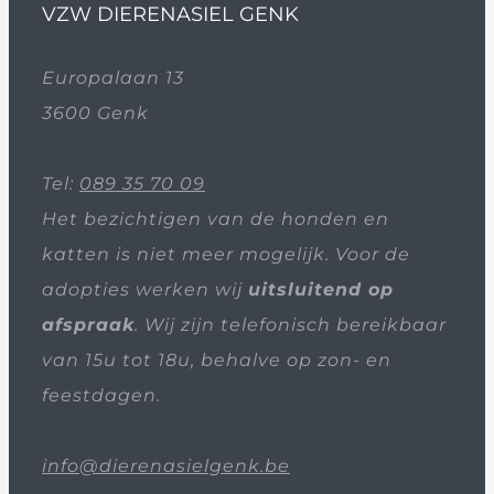
VZW DIERENASIEL GENK
Europalaan 13
3600 Genk
Tel:
089 35 70 09
Het bezichtigen van de honden en
katten is niet meer mogelijk. Voor de
adopties werken wij
uitsluitend op
afspraak
. Wij zijn telefonisch bereikbaar
van 15u tot 18u, behalve op zon- en
feestdagen.
info@dierenasielgenk.be