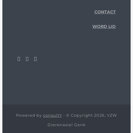
CONTACT
WORD LID
Powered by
consultY
- © Copyright 2026, VZW
Dierenasiel Genk