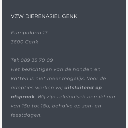
VZW DIERENASIEL GENK
Europalaan 13
3600 Genk
Tel:
089 35 70 09
Het bezichtigen van de honden en
katten is niet meer mogelijk. Voor de
adopties werken wij
uitsluitend op
afspraak
. Wij zijn telefonisch bereikbaar
van 15u tot 18u, behalve op zon- en
feestdagen.