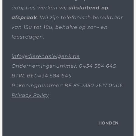
adopties werken wij
uitsluitend op
afspraak
. Wij zijn telefonisch bereikbaar
van 15u tot 18u, behalve op zon- en
feestdagen.
info@dierenasielgenk.be
Ondernemingsnummer: 0434 584 645
BTW: BE0434 584 645
Rekeningnummer: BE 85 2350 2617 0006
Privacy Policy
HONDEN