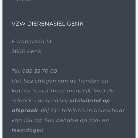
VZW DIERENASIEL GENK
Europalaan 13
3600 Genk
Tel:
089 35 70 09
Het bezichtigen van de honden en
katten is niet meer mogelijk. Voor de
adopties werken wij
uitsluitend op
afspraak
. Wij zijn telefonisch bereikbaar
van 15u tot 18u, behalve op zon- en
feestdagen.