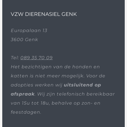
VZW DIERENASIEL GENK
Europalaan 13
3600 Genk
Tel:
089 35 70 09
Het bezichtigen van de honden en
katten is niet meer mogelijk. Voor de
adopties werken wij
uitsluitend op
afspraak
. Wij zijn telefonisch bereikbaar
van 15u tot 18u, behalve op zon- en
feestdagen.