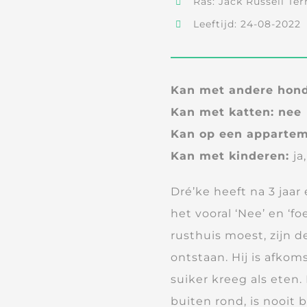
Ras: Jack Russell Ter
Leeftijd: 24-08-2022
Kan met andere hon
Kan met katten: nee
Kan op een appartem
Kan met kinderen:
ja
Dré’ke heeft na 3 jaa
het vooral ‘Nee’ en ‘fo
rusthuis moest, zijn d
ontstaan. Hij is afkom
suiker kreeg als eten. 
buiten rond, is nooit 