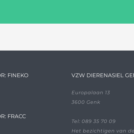
R: FINEKO
VZW DIERENASIEL G
Europalaan 13
3600 Genk
R: FRACC
Tel:
089 35 70 09
Het bezichtigen van d