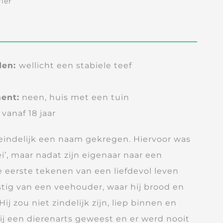
rier
den:
wellicht een stabiele teef
ent:
neen, huis met een tuin
, vanaf 18 jaar
r eindelijk een naam gekregen. Hiervoor was
ei’, maar nadat zijn eigenaar naar een
e eerste tekenen van een liefdevol leven
stig van een veehouder, waar hij brood en
Hij zou niet zindelijk zijn, liep binnen en
bij een dierenarts geweest en er werd nooit