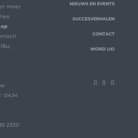
NIEUWS EN EVENTS
iet meer
ties
SUCCESVERHALEN
 op
CONTACT
fonisch
18u,
WORD LID
be
: 0434
85 2350