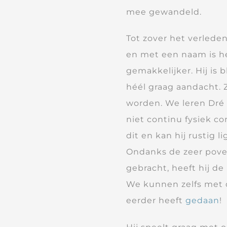
mee gewandeld.
Tot zover het verleden 
en met een naam is h
gemakkelijker. Hij is b
héél graag aandacht. Z
worden. We leren Dré s
niet continu fysiek co
dit en kan hij rustig
Ondanks de zeer pove
gebracht, heeft hij d
We kunnen zelfs met d
eerder heeft
gedaan
!
Naast het werken aan 