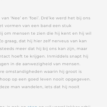
van ‘Nee’ en ‘foei’. Dré’ke werd het bij ons
et vormen van een band een stuk
lij om mensen te zien die hij kent en hij wil
o graag, dat hij hier zelf nerveus van kan
teeds meer dat hij bij ons kan zijn, maar
ntact hoeft te krijgen. Inmiddels snapt hij
 liggen in de aanwezigheid van mensen.
re omstandigheden waarin hij groot is
e hoop op een goed leven nooit opgegeven.
eze man wandelen, iets dat hij nooit
het welzijn van Dré en andere dieren,