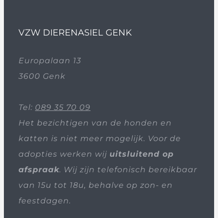
VZW DIERENASIEL GENK
Europalaan 13
3600 Genk
Tel:
089 35 70 09
Het bezichtigen van de honden en
katten is niet meer mogelijk. Voor de
adopties werken wij
uitsluitend op
afspraak
. Wij zijn telefonisch bereikbaar
van 15u tot 18u, behalve op zon- en
feestdagen.