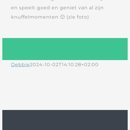
en speelt goed en geniet van al zijn
knuffelmomenten 🙂 (zie foto)
Debbie
2024-10-02T14:10:28+02:00