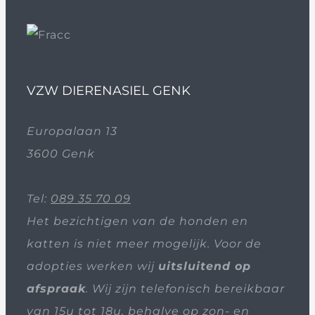
VZW DIERENASIEL GENK
Europalaan 13
3600 Genk
Tel:
089 35 70 09
Het bezichtigen van de honden en
katten is niet meer mogelijk. Voor de
adopties werken wij
uitsluitend op
afspraak
. Wij zijn telefonisch bereikbaar
van 15u tot 18u, behalve op zon- en