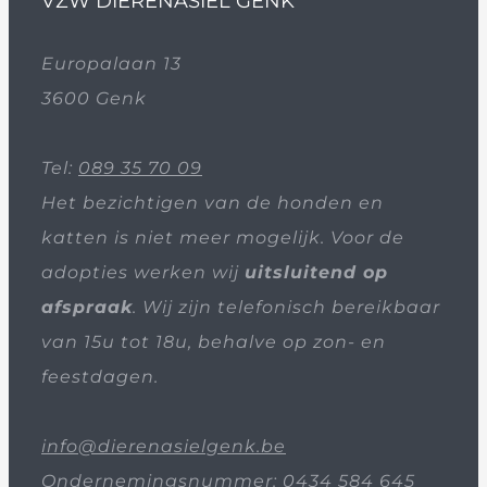
VZW DIERENASIEL GENK
Europalaan 13
3600 Genk
Tel:
089 35 70 09
Het bezichtigen van de honden en
katten is niet meer mogelijk. Voor de
adopties werken wij
uitsluitend op
afspraak
. Wij zijn telefonisch bereikbaar
van 15u tot 18u, behalve op zon- en
feestdagen.
info@dierenasielgenk.be
Ondernemingsnummer: 0434 584 645