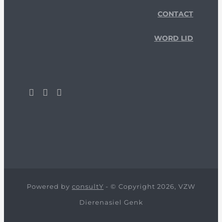
CONTACT
WORD LID
Powered by
consultY
- © Copyright 2026, VZW
Dierenasiel Genk