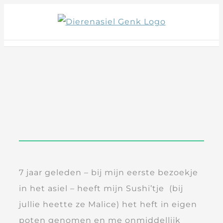
Skip
to
content
7 jaar geleden – bij mijn eerste bezoekje
in het asiel – heeft mijn Sushi’tje (bij
jullie heette ze Malice) het heft in eigen
poten genomen en me onmiddellijk