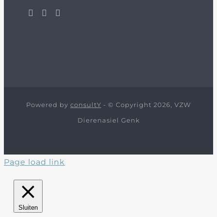
Powered by
consultY
- © Copyright 2026, VZW
Dierenasiel Genk
Page load link
Sluiten