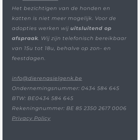
Het bezichtigen van de honden en
katten is niet meer mogelijk. Voor de
adopties werken wij
uitsluitend op
afspraak
. Wij zijn telefonisch bereikbaar
van 15u tot 18u, behalve op zon- en
feestdagen.
info@dierenasielgenk.be
Ondernemingsnummer: 0434 584 645
BTW: BE0434 584 645
Rekeningnummer: BE 85 2350 2617 0006
Privacy Policy