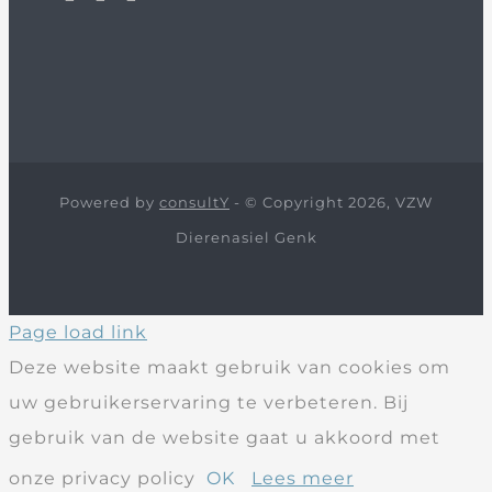
Powered by
consultY
- © Copyright 2026, VZW
Dierenasiel Genk
Page load link
Deze website maakt gebruik van cookies om
uw gebruikerservaring te verbeteren. Bij
gebruik van de website gaat u akkoord met
onze privacy policy
OK
Lees meer