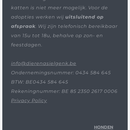
katten is niet meer mogelijk. Voor de
adopties werken wij
uitsluitend op
afspraak
. Wij zijn telefonisch bereikbaar
van 15u tot 18u, behalve op zon- en
feestdagen.
info@dierenasielgenk.be
Ondernemingsnummer: 0434 584 645
BTW: BE0434 584 645
Rekeningnummer: BE 85 2350 2617 0006
Privacy Policy
HONDEN