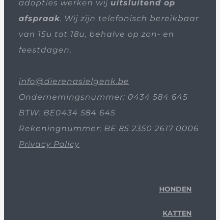
adopties werken wij
uitsluitend op
afspraak
. Wij zijn telefonisch bereikbaar
van 15u tot 18u, behalve op zon- en
feestdagen.
info@dierenasielgenk.be
Ondernemingsnummer: 0434 584 645
BTW: BE0434 584 645
Rekeningnummer: BE 85 2350 2617 0006
Privacy Policy
HONDEN
KATTEN