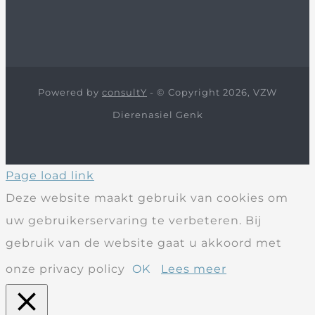
Powered by
consultY
- © Copyright 2026, VZW
Dierenasiel Genk
Page load link
Deze website maakt gebruik van cookies om
uw gebruikerservaring te verbeteren. Bij
gebruik van de website gaat u akkoord met
onze privacy policy
OK
Lees meer