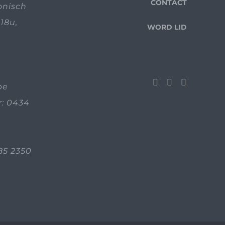
CONTACT
fonisch
18u,
WORD LID
be
: 0434
85 2350