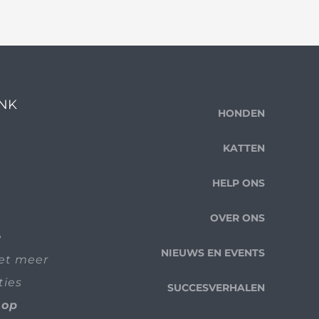
ENK
HONDEN
KATTEN
HELP ONS
OVER ONS
e
NIEUWS EN EVENTS
iet meer
ties
SUCCESVERHALEN
 op