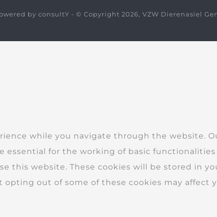
owered by
consultY
- © Copyright 2026, VZW Dierenasiel Ge
rience while you navigate through the website. Out
 essential for the working of basic functionalities
 this website. These cookies will be stored in yo
ut opting out of some of these cookies may affect 