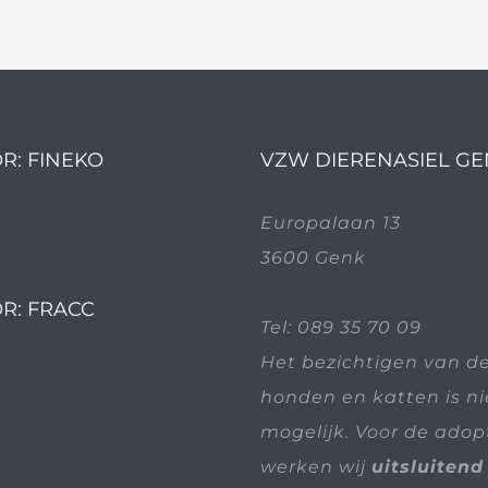
R: FINEKO
VZW DIERENASIEL G
Europalaan 13
3600 Genk
R: FRACC
Tel:
089 35 70 09
Het bezichtigen van d
honden en katten is n
mogelijk. Voor de adop
werken wij
uitsluitend