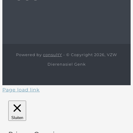
Powered by
consultY
- © Copyright 2026, VZW
Dierenasiel Genk
Page load link
Sluiten