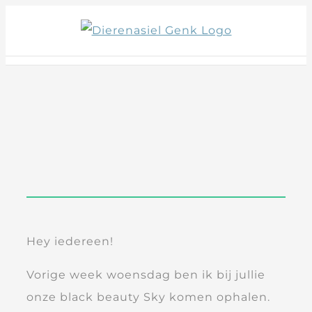
Skip
to
content
Hey iedereen!
Vorige week woensdag ben ik bij jullie
onze black beauty Sky komen ophalen.