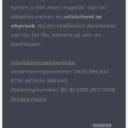
katten is niet meer mogelijk. Voor de
adopties werken wij
uitsluitend op
afspraak
. Wij zijn telefonisch bereikbaar
van 15u tot 18u, behalve op zon- en
feestdagen.
info@dierenasielgenk.be
Ondernemingsnummer: 0434 584 645
BTW: BE0434 584 645
Rekeningnummer: BE 85 2350 2617 0006
Privacy Policy
HONDEN