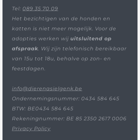
Tel:
089 35 70 09
Het bezichtigen van de honden en
katten is niet meer mogelijk. Voor de
adopties werken wij
uitsluitend op
afspraak
. Wij zijn telefonisch bereikbaar
van 15u tot 18u, behalve op zon- en
feestdagen.
info@dierenasielgenk.be
Ondernemingsnummer: 0434 584 645
BTW: BE0434 584 645
Rekeningnummer: BE 85 2350 2617 0006
Privacy Policy