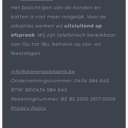
Het bezichtigen van de honden en
katten is niet meer mogelijk. Voor de
adopties werken wij
uitsluitend op
afspraak
. Wij zijn telefonisch bereikbaar
van 15u tot 18u, behalve op zon- en
feestdagen.
info@dierenasielgenk.be
Ondernemingsnummer: 0434 584 645
BTW: BE0434 584 645
Rekeningnummer: BE 85 2350 2617 0006
Privacy Policy