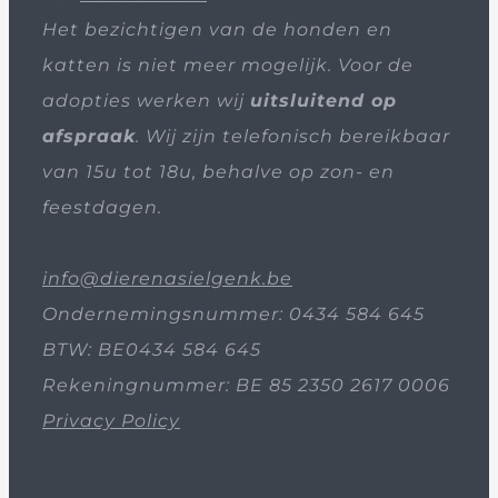
Het bezichtigen van de honden en
katten is niet meer mogelijk. Voor de
adopties werken wij
uitsluitend op
afspraak
. Wij zijn telefonisch bereikbaar
van 15u tot 18u, behalve op zon- en
feestdagen.
info@dierenasielgenk.be
Ondernemingsnummer: 0434 584 645
BTW: BE0434 584 645
Rekeningnummer: BE 85 2350 2617 0006
Privacy Policy