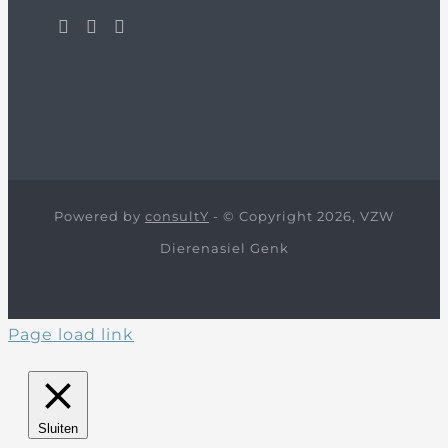
Powered by
consultY
- © Copyright 2026, VZW
Dierenasiel Genk
Page load link
Sluiten