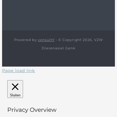
Powered by
consultY
- © Copyright 2026, VZW
Dierenasiel Genk
Page load link
Sluiten
Privacy Overview