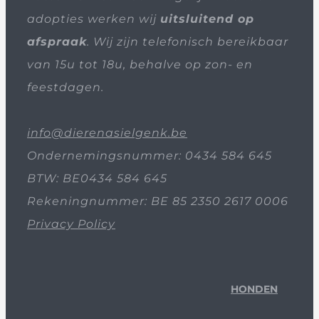
adopties werken wij
uitsluitend op
afspraak
. Wij zijn telefonisch bereikbaar
van 15u tot 18u, behalve op zon- en
feestdagen.
info@dierenasielgenk.be
Ondernemingsnummer: 0434 584 645
BTW: BE0434 584 645
Rekeningnummer: BE 85 2350 2617 0006
Privacy Policy
HONDEN