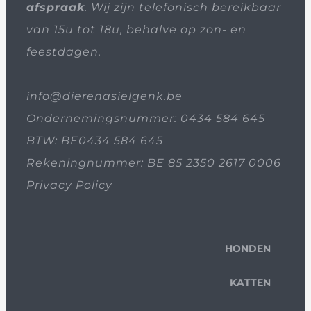
afspraak
. Wij zijn telefonisch bereikbaar
van 15u tot 18u, behalve op zon- en
feestdagen.
info@dierenasielgenk.be
Ondernemingsnummer: 0434 584 645
BTW: BE0434 584 645
Rekeningnummer: BE 85 2350 2617 0006
Privacy Policy
HONDEN
KATTEN