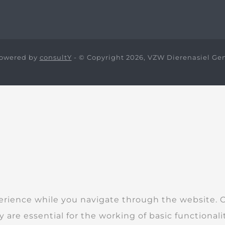
owered by
consultY
- © Copyright 2026, VZW Dierenasiel Ge
erience while you navigate through the website. Ou
 are essential for the working of basic functionali