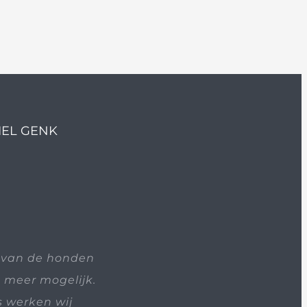
IEL GENK
 van de honden
t meer mogelijk.
s werken wij