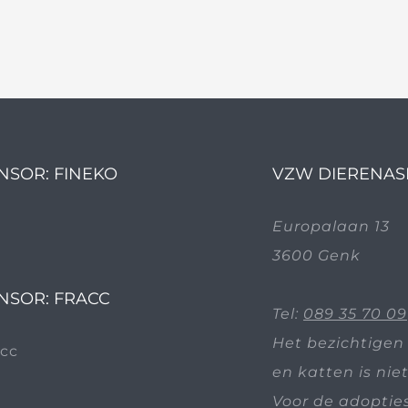
NSOR: FINEKO
VZW DIERENAS
Europalaan 13
3600 Genk
NSOR: FRACC
Tel:
089 35 70 09
Het bezichtigen
en katten is nie
Voor de adoptie