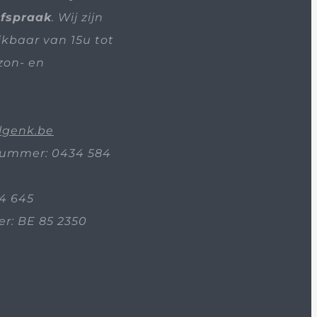
afspraak
. Wij zijn
ikbaar van 15u tot
zon- en
lgenk.be
ummer: 0434 584
4 645
: BE 85 2350