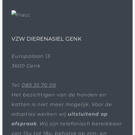
VZW DIERENASIEL GENK
Europalaan 13
3600 Genk
Tel:
089 35 70 09
Het bezichtigen van de honden en
katten is niet meer mogelijk. Voor de
adopties werken wij
uitsluitend op
afspraak
. Wij zijn telefonisch bereikbaar
van 15u tot 18u, behalve op zon- en