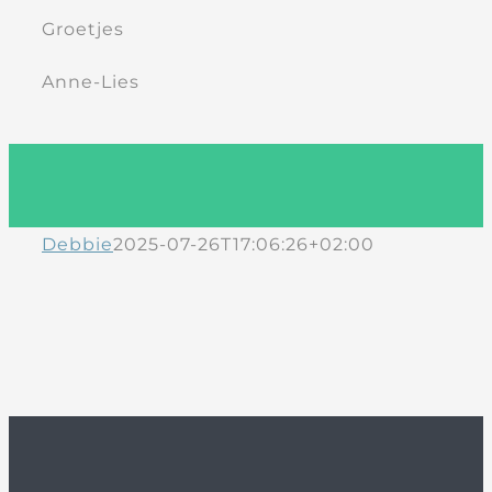
Groetjes
Anne-Lies
Debbie
2025-07-26T17:06:26+02:00