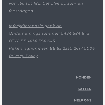
van 15u tot 18u, behalve op zon- en
feestdagen.
info@dierenasielgenk.be
Ondernemingsnummer: 0434 584 645
BTW: BE0434 584 645
Rekeningnummer: BE 85 2350 2617 0006
Privacy Policy
HONDEN
KATTEN
HELP ONS