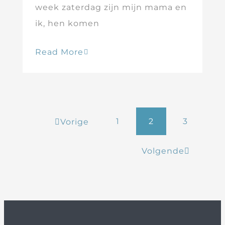
week zaterdag zijn mijn mama en
ik, hen komen
Read More
1
2
3
Vorige
Volgende