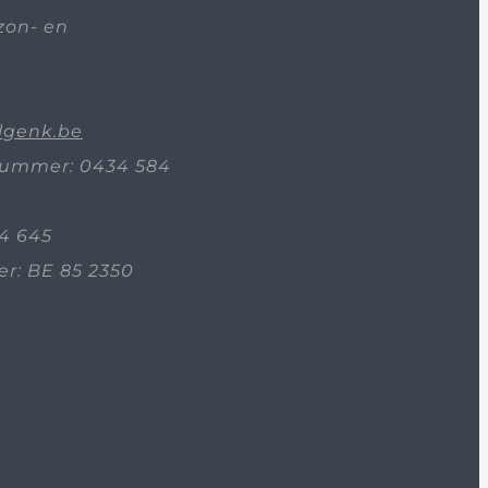
zon- en
lgenk.be
ummer: 0434 584
4 645
: BE 85 2350