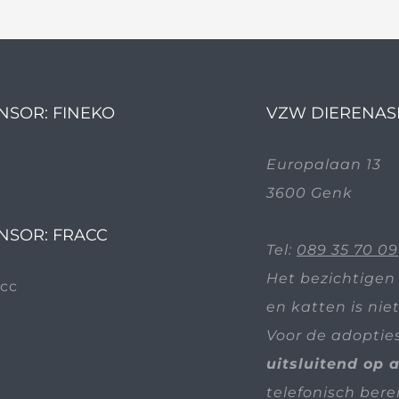
NSOR: FINEKO
VZW DIERENAS
Europalaan 13
3600 Genk
NSOR: FRACC
Tel:
089 35 70 09
Het bezichtigen
en katten is nie
Voor de adoptie
uitsluitend op 
telefonisch bere