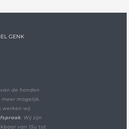
IEL GENK
 van de honden
t meer mogelijk.
s werken wij
afspraak
. Wij zijn
ikbaar van 15u tot