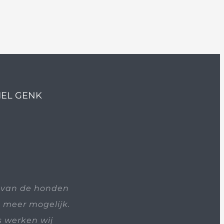
IEL GENK
 van de honden
t meer mogelijk.
s werken wij