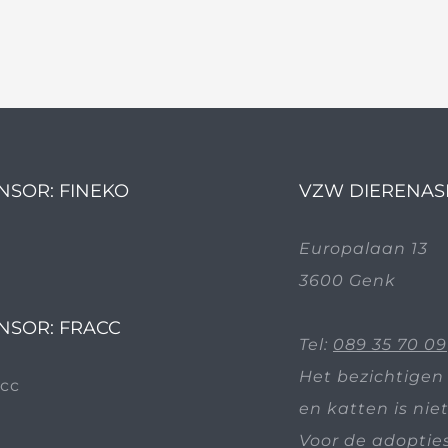
NSOR: FINEKO
VZW DIERENAS
Europalaan 13
3600 Genk
NSOR: FRACC
Tel:
089 35 70 09
Het bezichtigen
en katten is nie
Voor de adoptie