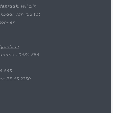
afspraak
. Wij zijn
ikbaar van 15u tot
zon- en
lgenk.be
ummer: 0434 584
4 645
: BE 85 2350