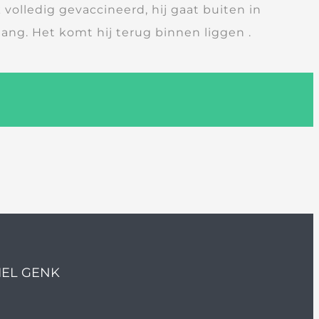
 volledig gevaccineerd, hij gaat buiten in
lang. Het komt hij terug binnen liggen .
IEL GENK