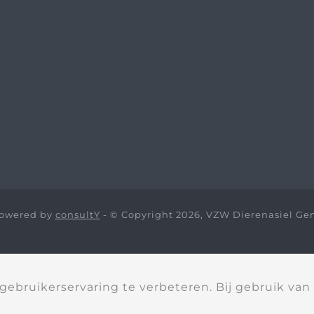
owered by
consultY
- © Copyright 2026, VZW Dierenasiel Ge
ebruikerservaring te verbeteren. Bij gebruik van