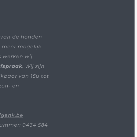
 van de honden
t meer mogelijk.
s werken wij
afspraak
. Wij zijn
ikbaar van 15u tot
zon- en
lgenk.be
ummer: 0434 584