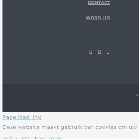
CONTACT
WORD LID
P
Page load link
Deze website maakt gebruik van cookies om uw g
policy
OK
Lees meer