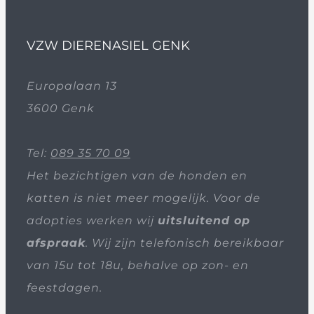
VZW DIERENASIEL GENK
Europalaan 13
3600 Genk
Tel:
089 35 70 09
Het bezichtigen van de honden en
katten is niet meer mogelijk. Voor de
adopties werken wij
uitsluitend op
afspraak
. Wij zijn telefonisch bereikbaar
van 15u tot 18u, behalve op zon- en
feestdagen.