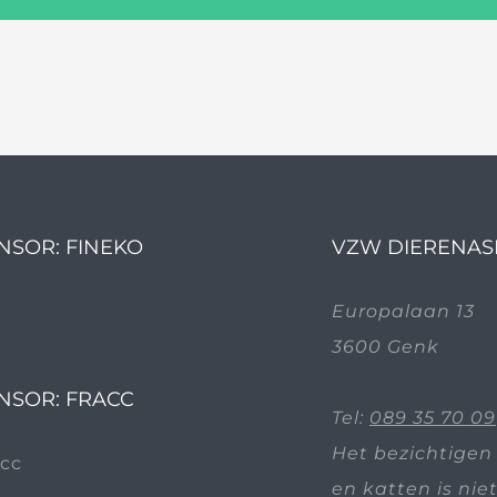
NSOR: FINEKO
VZW DIERENAS
Europalaan 13
3600 Genk
NSOR: FRACC
Tel:
089 35 70 09
Het bezichtigen
en katten is nie