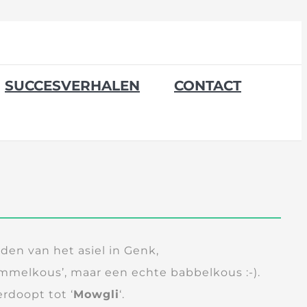
SUCCESVERHALEN
CONTACT
nden van het asiel in Genk,
mmelkous’, maar een echte babbelkous :-).
erdoopt tot ‘
Mowgli
‘.