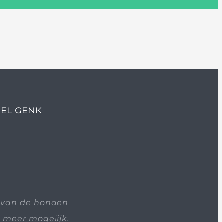
IEL GENK
 van de honden
t meer mogelijk.