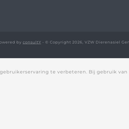
owered by
consultY
- © Copyright 2026, VZW Dierenasiel Ge
ebruikerservaring te verbeteren. Bij gebruik van