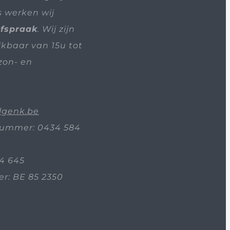
s werken wij
afspraak
. Wij zijn
ikbaar van 15u tot
zon- en
lgenk.be
ummer: 0434 584
4 645
: BE 85 2350