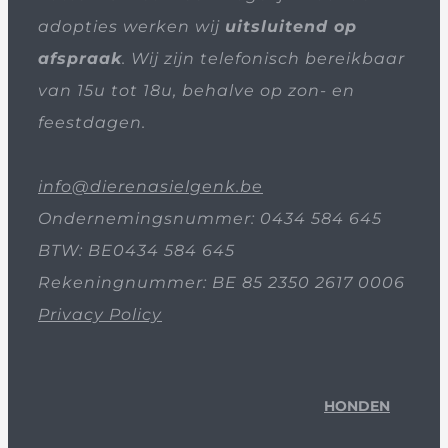
adopties werken wij
uitsluitend op
afspraak
. Wij zijn telefonisch bereikbaar
van 15u tot 18u, behalve op zon- en
feestdagen.
info@dierenasielgenk.be
Ondernemingsnummer: 0434 584 645
BTW: BE0434 584 645
Rekeningnummer: BE 85 2350 2617 0006
Privacy Policy
HONDEN