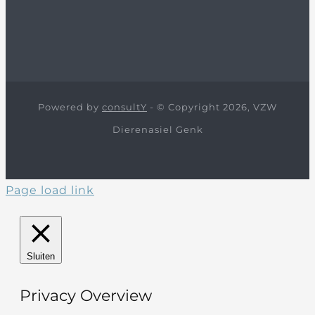
Powered by
consultY
- © Copyright 2026, VZW
Dierenasiel Genk
Page load link
Sluiten
Privacy Overview