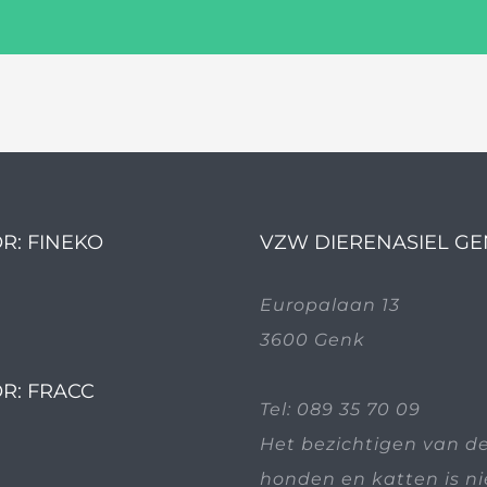
R: FINEKO
VZW DIERENASIEL G
Europalaan 13
3600 Genk
R: FRACC
Tel:
089 35 70 09
Het bezichtigen van d
honden en katten is n