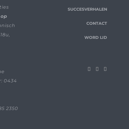
ties
SUCCESVERHALEN
 op
CONTACT
fonisch
18u,
WORD LID
be
: 0434
85 2350