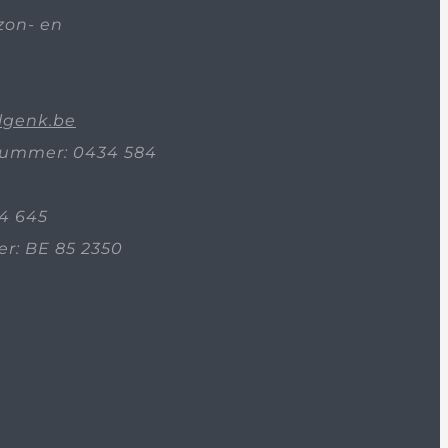
zon- en
lgenk.be
ummer: 0434 584
4 645
: BE 85 2350