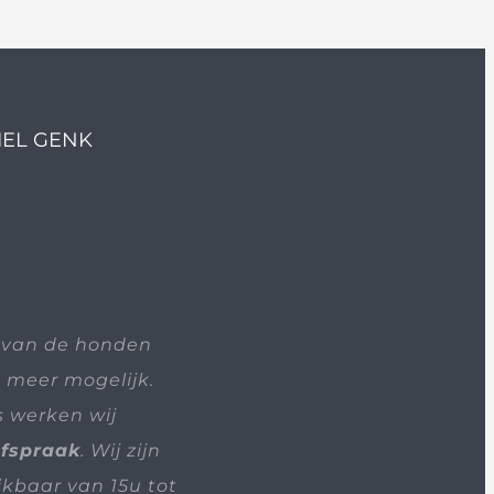
IEL GENK
 van de honden
t meer mogelijk.
s werken wij
afspraak
. Wij zijn
ikbaar van 15u tot