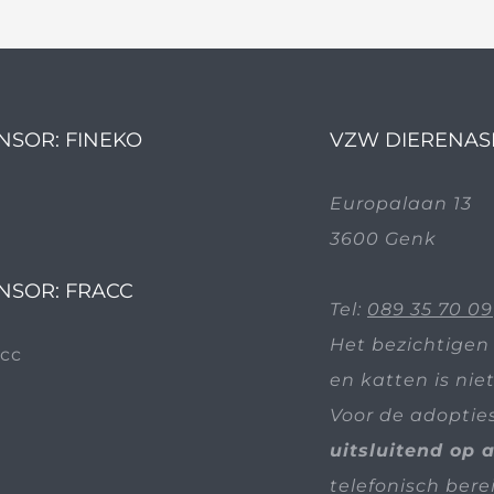
NSOR: FINEKO
VZW DIERENAS
Europalaan 13
3600 Genk
NSOR: FRACC
Tel:
089 35 70 09
Het bezichtigen
en katten is nie
Voor de adoptie
uitsluitend op 
telefonisch bere