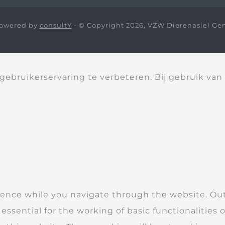
owered by
consultY
- © Copyright 2026, VZW Dierenasiel Ge
ebruikerservaring te verbeteren. Bij gebruik van
ence while you navigate through the website. Out 
essential for the working of basic functionalities 