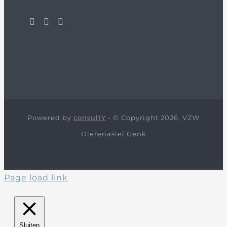
Powered by
consultY
- © Copyright 2026, VZW
Dierenasiel Genk
Page load link
Sluiten