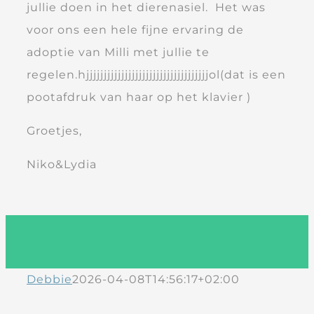
jullie doen in het dierenasiel. Het was
voor ons een hele fijne ervaring de
adoptie van Milli met jullie te
regelen.hjjjjjjjjjjjjjjjjjjjjjjjjjjjjjjjjjjjol(dat is een
pootafdruk van haar op het klavier )
Groetjes,
Niko&Lydia
Debbie
2026-04-08T14:56:17+02:00