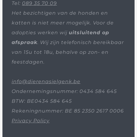
Tel:
089 35 70 09
Het bezichtigen van de honden en
katten is niet meer mogelijk. Voor de
adopties werken wij
uitsluitend op
afspraak
. Wij zijn telefonisch bereikbaar
van 15u tot 18u, behalve op zon- en
feestdagen.
info@dierenasielgenk.be
Ondernemingsnummer: 0434 584 645
BTW: BE0434 584 645
Rekeningnummer: BE 85 2350 2617 0006
Privacy Policy