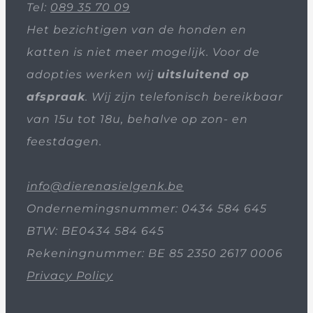
Tel:
089 35 70 09
Het bezichtigen van de honden en
katten is niet meer mogelijk. Voor de
adopties werken wij
uitsluitend op
afspraak
. Wij zijn telefonisch bereikbaar
van 15u tot 18u, behalve op zon- en
feestdagen.
info@dierenasielgenk.be
Ondernemingsnummer: 0434 584 645
BTW: BE0434 584 645
Rekeningnummer: BE 85 2350 2617 0006
Privacy Policy