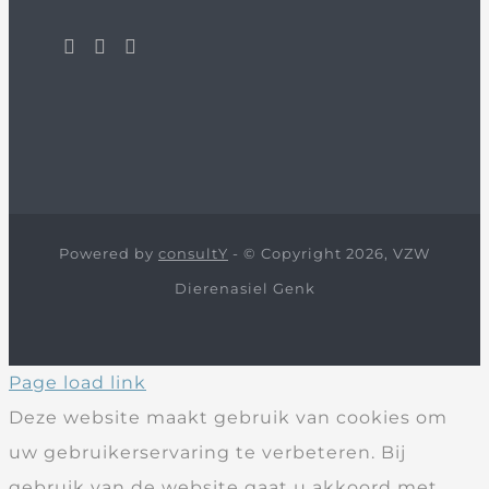
Powered by
consultY
- © Copyright 2026, VZW
Dierenasiel Genk
Page load link
Deze website maakt gebruik van cookies om
uw gebruikerservaring te verbeteren. Bij
gebruik van de website gaat u akkoord met