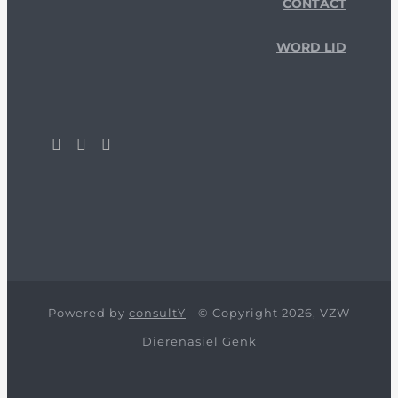
CONTACT
WORD LID
Powered by
consultY
- © Copyright 2026, VZW
Dierenasiel Genk