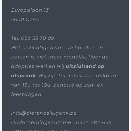
Europalaan 13
3600 Genk
Tel:
089 35 70 09
Het bezichtigen van de honden en
katten is niet meer mogelijk. Voor de
adopties werken wij
uitsluitend op
afspraak
. Wij zijn telefonisch bereikbaar
van 15u tot 18u, behalve op zon- en
feestdagen.
info@dierenasielgenk.be
Ondernemingsnummer: 0434 584 645