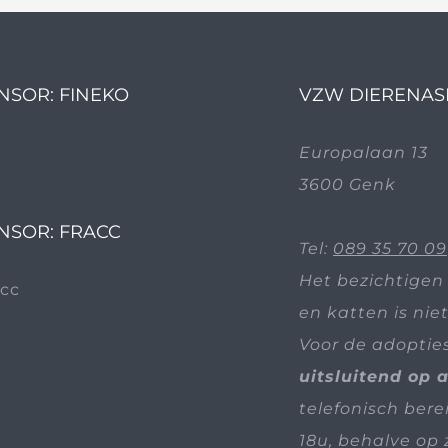
NSOR: FINEKO
VZW DIERENAS
Europalaan 13
3600 Genk
NSOR: FRACC
Tel:
089 35 70 09
Het bezichtigen
en katten is nie
Voor de adoptie
uitsluitend op 
telefonisch bere
18u, behalve op 