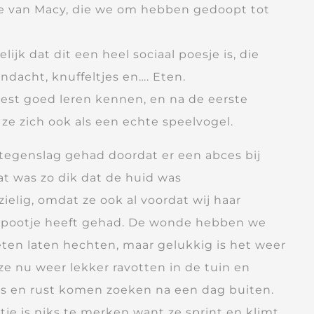
ie van Macy, die we om hebben gedoopt tot
lijk dat dit een heel sociaal poesje is, die
ndacht, knuffeltjes en…. Eten.
est goed leren kennen, en na de eerste
e zich ook als een echte speelvogel.
egenslag gehad doordat er een abces bij
at was zo dik dat de huid was
ielig, omdat ze ook al voordat wij haar
 pootje heeft gehad. De wonde hebben we
ten laten hechten, maar gelukkig is het weer
e nu weer lekker ravotten in de tuin en
es en rust komen zoeken na een dag buiten.
je is niks te merken want ze sprint en klimt