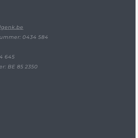
lgenk.be
ummer: 0434 584
4 645
: BE 85 2350