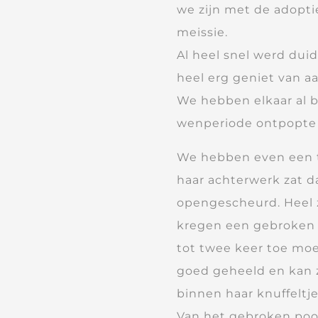
we zijn met de adopt
meissie.
Al heel snel werd duide
heel erg geniet van aa
We hebben elkaar al b
wenperiode ontpopte z
We hebben even een t
haar achterwerk zat d
opengescheurd. Heel z
kregen een gebroken
tot twee keer toe moe
goed geheeld en kan z
binnen haar knuffeltj
Van het gebroken poot