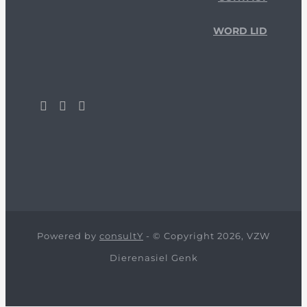
WORD LID
Powered by
consultY
- © Copyright 2026, VZW
Dierenasiel Genk