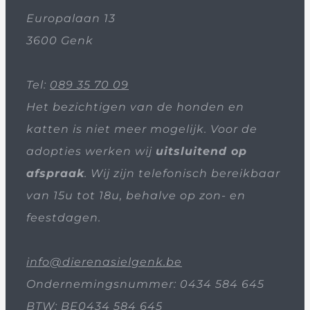
Europalaan 13
3600 Genk
Tel:
089 35 70 09
Het bezichtigen van de honden en
katten is niet meer mogelijk. Voor de
adopties werken wij
uitsluitend op
afspraak
. Wij zijn telefonisch bereikbaar
van 15u tot 18u, behalve op zon- en
feestdagen.
info@dierenasielgenk.be
Ondernemingsnummer: 0434 584 645
BTW: BE0434 584 645