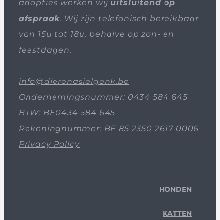
adopties werken wij
uitsluitend op
afspraak
. Wij zijn telefonisch bereikbaar
van 15u tot 18u, behalve op zon- en
feestdagen.
info@dierenasielgenk.be
Ondernemingsnummer: 0434 584 645
BTW: BE0434 584 645
Rekeningnummer: BE 85 2350 2617 0006
Privacy Policy
HONDEN
KATTEN