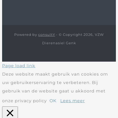
Powered by
consultY
- © Copyright 2026, VZW
Dierenasiel Genk
Page load link
Deze website maakt gebruik van cookies om
uw gebruikerservaring te verbeteren. Bij
gebruik van de website gaat u akkoord met
onze privacy policy
OK
Lees meer