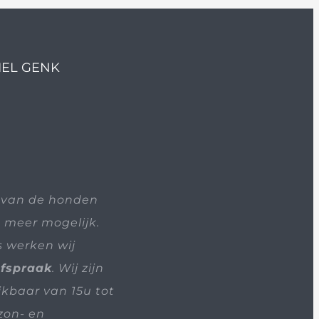
IEL GENK
 van de honden
t meer mogelijk.
s werken wij
afspraak
. Wij zijn
ikbaar van 15u tot
zon- en