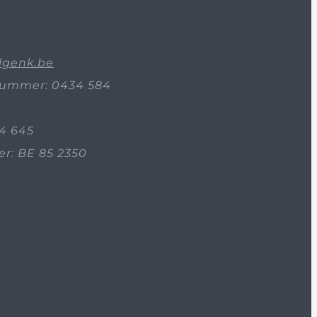
lgenk.be
ummer: 0434 584
4 645
: BE 85 2350