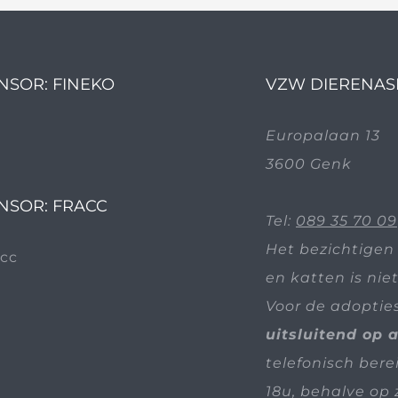
NSOR: FINEKO
VZW DIERENAS
Europalaan 13
3600 Genk
NSOR: FRACC
Tel:
089 35 70 09
Het bezichtigen
en katten is nie
Voor de adoptie
uitsluitend op 
telefonisch bere
18u, behalve op 