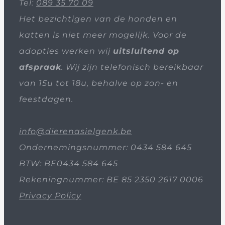
Tel:
089 35 70 09
Het bezichtigen van de honden en
katten is niet meer mogelijk. Voor de
adopties werken wij
uitsluitend op
afspraak
. Wij zijn telefonisch bereikbaar
van 15u tot 18u, behalve op zon- en
feestdagen.
info@dierenasielgenk.be
Ondernemingsnummer: 0434 584 645
BTW: BE0434 584 645
Rekeningnummer: BE 85 2350 2617 0006
Privacy Policy