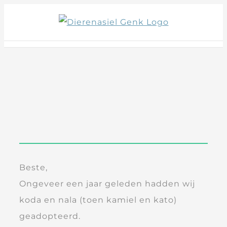
Skip
to
content
Beste,
Ongeveer een jaar geleden hadden wij
koda en nala (toen kamiel en kato)
geadopteerd.