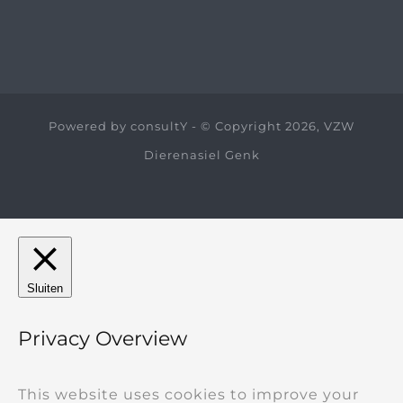
Powered by
consultY
- © Copyright 2026, VZW
Dierenasiel Genk
Sluiten
Privacy Overview
This website uses cookies to improve your