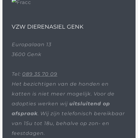
VZW DIERENASIEL GENK
Europalaan 13
3600 Genk
Tel:
089 35 70 09
Het bezichtigen van de honden en
katten is niet meer mogelijk. Voor de
adopties werken wij
uitsluitend op
afspraak
. Wij zijn telefonisch bereikbaar
van 15u tot 18u, behalve op zon- en
feestdagen.