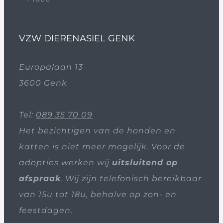
VZW DIERENASIEL GENK
Europalaan 13
3600 Genk
Tel:
089 35 70 09
Het bezichtigen van de honden en
katten is niet meer mogelijk. Voor de
adopties werken wij
uitsluitend op
afspraak
. Wij zijn telefonisch bereikbaar
van 15u tot 18u, behalve op zon- en
feestdagen.