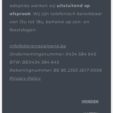
adopties werken wij
uitsluitend op
afspraak
. Wij zijn telefonisch bereikbaar
van 15u tot 18u, behalve op zon- en
feestdagen.
info@dierenasielgenk.be
Ondernemingsnummer: 0434 584 645
BTW: BE0434 584 645
Rekeningnummer: BE 85 2350 2617 0006
Privacy Policy
HONDEN