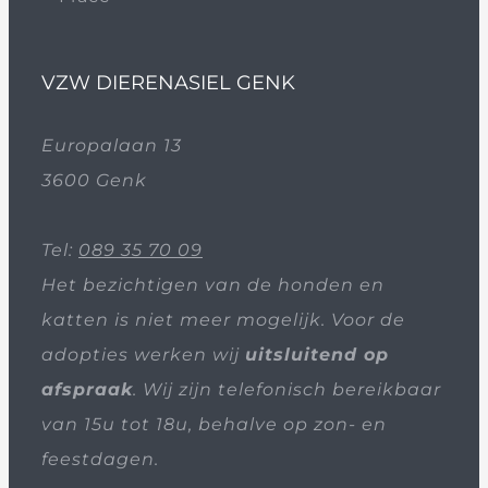
VZW DIERENASIEL GENK
Europalaan 13
3600 Genk
Tel:
089 35 70 09
Het bezichtigen van de honden en
katten is niet meer mogelijk. Voor de
adopties werken wij
uitsluitend op
afspraak
. Wij zijn telefonisch bereikbaar
van 15u tot 18u, behalve op zon- en
feestdagen.