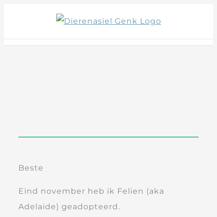
Skip
to
content
Beste
Eind november heb ik Felien (aka
Adelaide) geadopteerd.