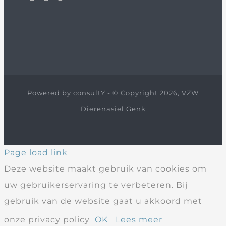
Powered by
consultY
- © Copyright 2026, VZW
Dierenasiel Genk
Page load link
Deze website maakt gebruik van cookies om
uw gebruikerservaring te verbeteren. Bij
gebruik van de website gaat u akkoord met
onze privacy policy
OK
Lees meer