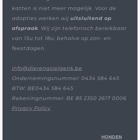
katten is niet meer mogelijk. Voor de
adopties werken wij
uitsluitend op
afspraak
. Wij zijn telefonisch bereikbaar
van 15u tot 18u, behalve op zon- en
feestdagen.
info@dierenasielgenk.be
Ondernemingsnummer: 0434 584 645
BTW: BE0434 584 645
Rekeningnummer: BE 85 2350 2617 0006
Privacy Policy
HONDEN