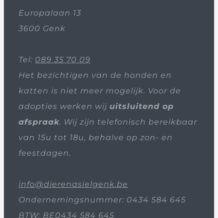
Europalaan 13
3600 Genk
Tel:
089 35 70 09
Het bezichtigen van de honden en
katten is niet meer mogelijk. Voor de
adopties werken wij
uitsluitend op
afspraak
. Wij zijn telefonisch bereikbaar
van 15u tot 18u, behalve op zon- en
feestdagen.
info@dierenasielgenk.be
Ondernemingsnummer: 0434 584 645
BTW: BE0434 584 645