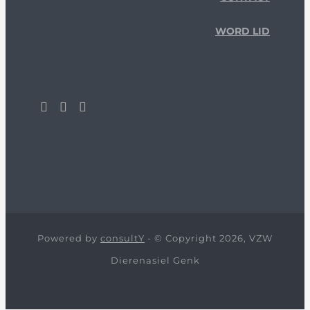
WORD LID
Powered by
consultY
- © Copyright 2026, VZW
Dierenasiel Genk