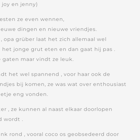
s joy en jenny)
esten ze even wennen,
euwe dingen en nieuwe vriendjes.
, opa grüber laat het zich allemaal wel
st het jonge grut eten en dan gaat hij pas .
e gaten maar vindt ze leuk.
ondt het wel spannend , voor haar ook de
endjes bij komen, ze was wat over enthousiast
eetje eng vonden.
er , ze kunnen al naast elkaar doorlopen
d wordt .
link rond , vooral coco os geobsedeerd door