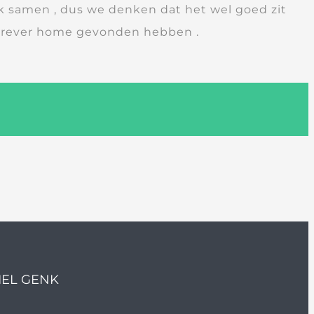
euk samen , dus we denken dat het wel goed zit
forever home gevonden hebben .
IEL GENK