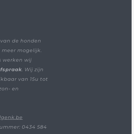
 van de honden
t meer mogelijk.
s werken wij
afspraak
. Wij zijn
ikbaar van 15u tot
zon- en
lgenk.be
ummer: 0434 584