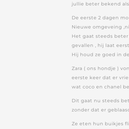
jullie beter bekend al
De eerste 2 dagen mo
Nieuwe omgeveing ,ni
Het gaat steeds beter 
gevallen , hij laat eer
Hij houd ze goed in d
Zara ( ons hondje ) v
eerste keer dat er vri
wat coco en chanel b
Dit gaat nu steeds bet
zonder dat er geblaas
Ze eten hun buikjes f