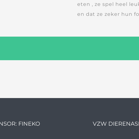
eten , ze spel heel l
en dat ze zeker hun 
NSOR: FINEKO
VZW DIERENAS