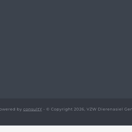
owered by
consultY
- © Copyright 2026, VZW Dierenasiel Ge