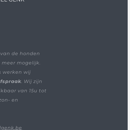
 van de honden
t meer mogelijk.
s werken wij
afspraak
. Wij zijn
ikbaar van 15u tot
zon- en
lgenk.be