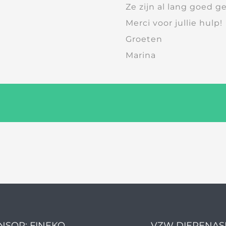
Ze zijn al lang goed g
Merci voor jullie hulp!
Groeten
Marina
NSOR: FINEKO
VZW DIERENAS