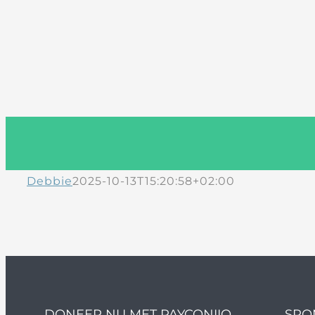
Debbie
2025-10-13T15:20:58+02:00
DONEER NU MET PAYCONIIQ
SPO