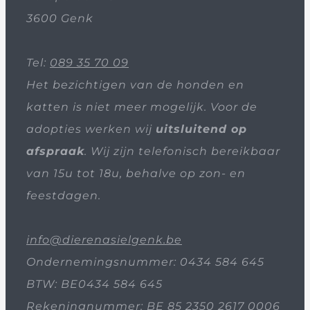
3600 Genk
Tel:
089 35 70 09
Het bezichtigen van de honden en
katten is niet meer mogelijk. Voor de
adopties werken wij
uitsluitend op
afspraak
. Wij zijn telefonisch bereikbaar
van 15u tot 18u, behalve op zon- en
feestdagen.
info@dierenasielgenk.be
Ondernemingsnummer: 0434 584 645
BTW: BE0434 584 645
Rekeningnummer: BE 85 2350 2617 0006