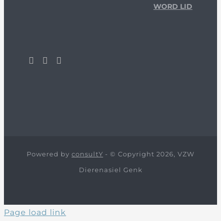
WORD LID
Powered by
consultY
- © Copyright 2026, VZW
Dierenasiel Genk
Page load link