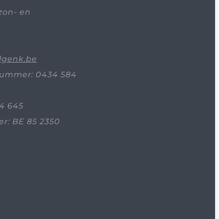
zon- en
lgenk.be
ummer: 0434 584
4 645
: BE 85 2350