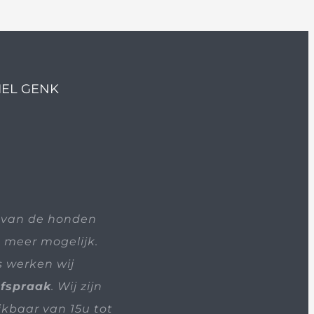
IEL GENK
 van de honden
t meer mogelijk.
s werken wij
afspraak
. Wij zijn
ikbaar van 15u tot