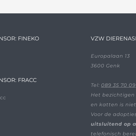
NSOR: FINEKO
VZW DIERENAS
Europalaan 13
3600 Genk
NSOR: FRACC
Tel:
089 35 70 09
Het bezichtigen
en katten is nie
Voor de adoptie
uitsluitend op 
telefonisch bere